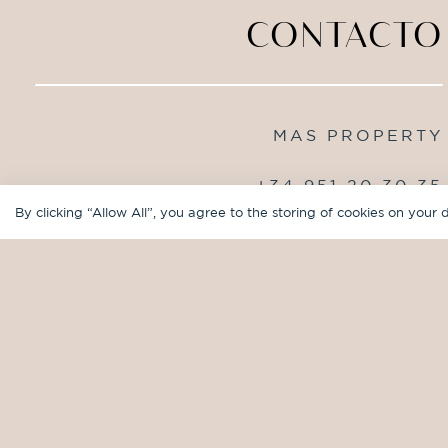
CONTACTO
MAS PROPERTY
+34 951 20 30 35
info@masproperty.com
By clicking “Allow All”, you agree to the storing of cookies on your 